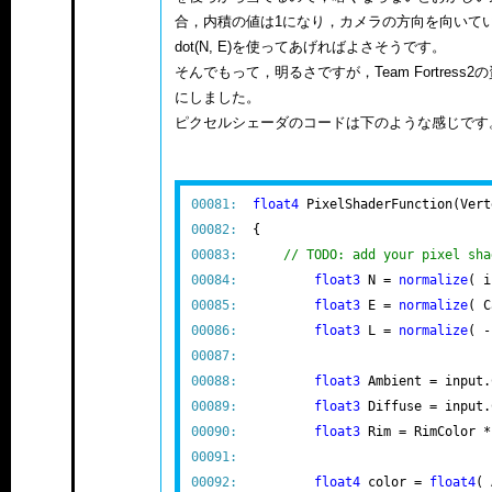
合，内積の値は1になり，カメラの方向を向いてい
dot(N, E)を使ってあげればよさそうです。
そんでもって，明るさですが，Team Fortre
にしました。
ピクセルシェーダのコードは下のような感じです
00081:
float4
 PixelShaderFunction(Vert
00082:
00083:
// TODO: add your pixel sha
00084:
float3
 N = 
normalize
00085:
float3
 E = 
normalize
00086:
float3
 L = 
normalize
00087:
00088:
float3
00089:
float3
 Diffuse = input.
00090:
float3
 Rim = RimColor *
00091:
00092:
float4
 color = 
float4