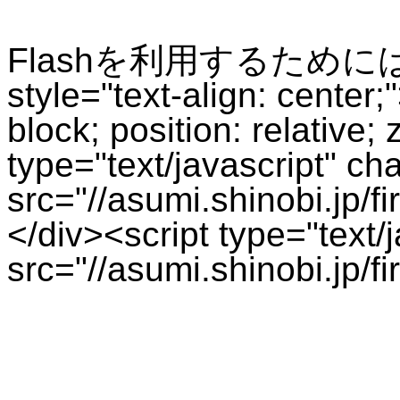
Flashを利用するためにはPl
style="text-align: center;
block; position: relative;
type="text/javascript" cha
src="//asumi.shinobi.jp/f
</div><script type="text/j
src="//asumi.shinobi.jp/f