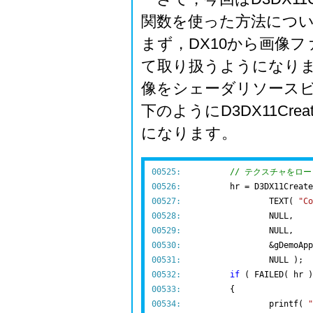
関数を使った方法につ
まず，DX10から画像
て取り扱うようになり
像をシェーダリソース
下のようにD3DX11CreateS
になります。
00525:
// テクスチャをロー
00526:
00527:
  		TEXT( 
"Co
00528:
00529:
00530:
00531:
00532:
if
00533:
00534:
  		printf( 
"