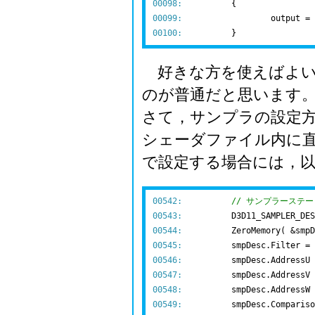
00098:
00099:
00100:
好きな方を使えばよい
のが普通だと思います
さて，サンプラの設定方
シェーダファイル内に直
で設定する場合には，
00542:
// サンプラーステ
00543:
00544:
  	ZeroMemory( &smp
00545:
00546:
00547:
00548:
00549: