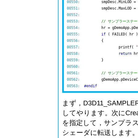
00550:
00551:
00552:
00553:
// サンプラーステ
00554:
00555:
if
00556:
00557:
  		printf( 
"
00558:
return
00559:
00560:
00561:
// サンプラーステ
00562:
00563:
#
endif
まず，D3D11_SAMP
してやります。次にCreate
を指定して，サンプラ
シェーダに転送します。転送