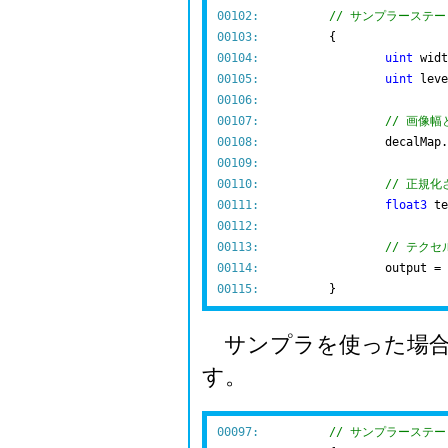
00102:
// サンプラーステ
00103:
00104:
uint
00105:
uint
00106:
00107:
// 画像
00108:
00109:
00110:
// 正規
00111:
float3
 te
00112:
00113:
// テクセ
00114:
00115:
サンプラを使った場合
す。
00097:
// サンプラーステ