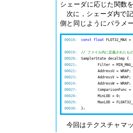
シェーダに応じた関数
次に，シェーダ内で記
側と同じようにパラメ
00010:
const
float
 FLOT32_MAX = 
00019:
// ファイル内に定義されたも
00020:
00021:
00022:
00023:
00024:
00027:
00028:
00029:
00030:
今回はテクスチャマッ