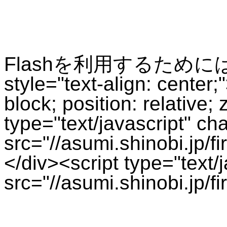
Flashを利用するためにはPl
style="text-align: center;
block; position: relative;
type="text/javascript" cha
src="//asumi.shinobi.jp/f
</div><script type="text/j
src="//asumi.shinobi.jp/f