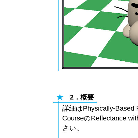
★
2．概要
詳細はPhysically-Based Re
CourseのReflectance
さい。